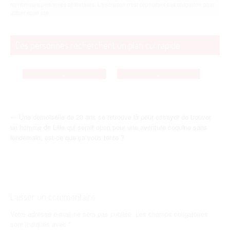
nombreuses personnes célibataires. L'inscription n'est cependant pas obligatoire pour
utiliser notre site.
Ces personnes recherchent un plan cul rapide
,
,
,
,
N
←
Une demoiselle de 20 ans se retrouve là pour essayer de trouver
un homme de Lille qui serait open pour une aventure coquine sans
a
lendemain, est-ce que ça vous tente ?
v
i
g
Laisser un commentaire
a
Votre adresse e-mail ne sera pas publiée.
Les champs obligatoires
sont indiqués avec
*