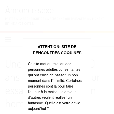
Aller
Annonce sexe
au
contenu
PARTEZ À LA RECHERCHE DE LA PERSONNE QUI PARTAGERA UN MOMENT
INTIME À VOS CÔTÉS.
ATTENTION: SITE DE
RENCONTRES COQUINES
Une demoiselle de 20
Ce site met en relation des
personnes adultes consentantes
ans se retrouve là pour
qui ont envie de passer un bon
moment dans l’intimité. Certaines
essayer de trouver un
personnes sont là pour faire
l’amour à la maison, alors que
d’autres veulent réaliser un
homme de Lille qui
fantasme. Quelle est votre envie
aujourd’hui ?